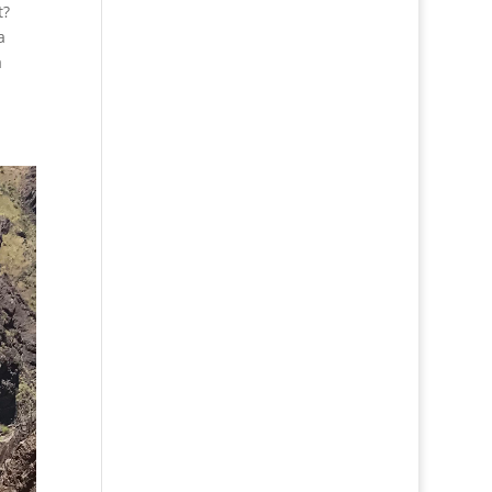
t?
a
å