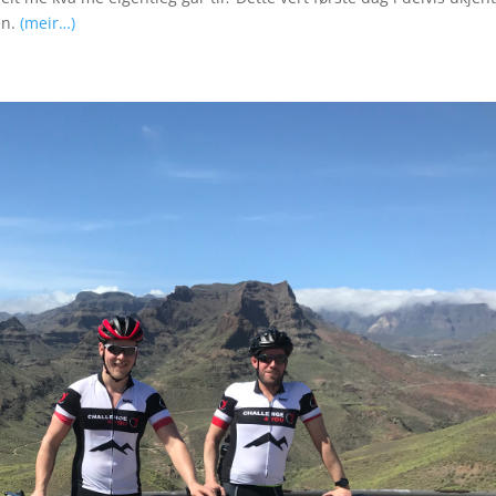
en.
(meir…)