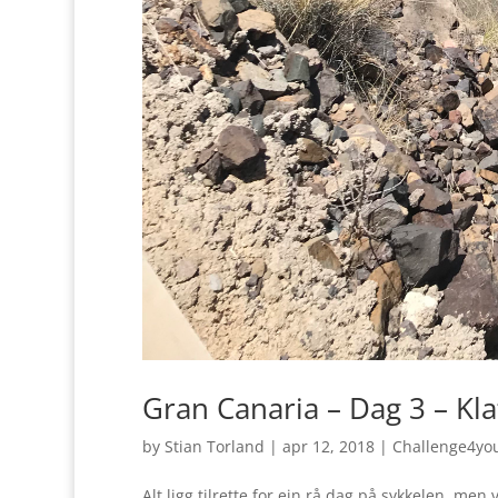
Gran Canaria – Dag 3 – Kla
by
Stian Torland
|
apr 12, 2018
|
Challenge4yo
Alt ligg tilrette for ein rå dag på sykkelen, men 