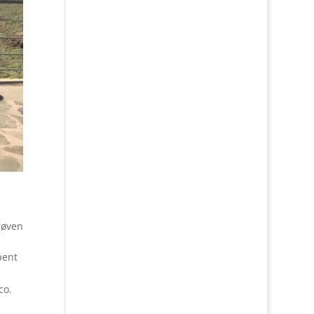
røven
pent
co.