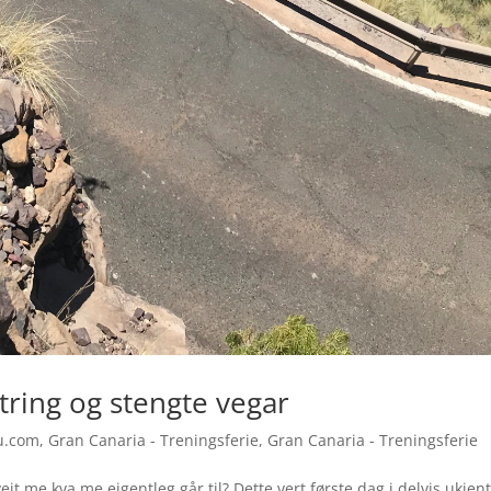
tring og stengte vegar
u.com
,
Gran Canaria - Treningsferie
,
Gran Canaria - Treningsferie
veit me kva me eigentleg går til? Dette vert første dag i delvis ukjent