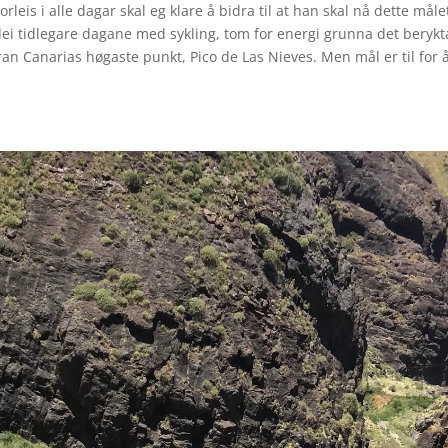
rleis i alle dagar skal eg klare å bidra til at han skal nå dette måle
dei tidlegare dagane med sykling, tom for energi grunna det berykt
Gran Canarias høgaste punkt, Pico de Las Nieves. Men mål er til for 