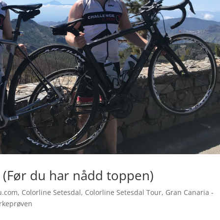
nu (Før du har nådd toppen)
u.com
,
Colorline Setesdal
,
Colorline Setesdal Tour
,
Gran Canaria -
rkeprøven