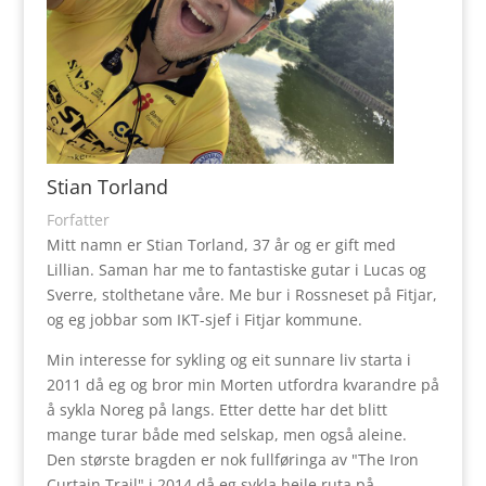
Stian Torland
Forfatter
Mitt namn er Stian Torland, 37 år og er gift med
Lillian. Saman har me to fantastiske gutar i Lucas og
Sverre, stolthetane våre. Me bur i Rossneset på Fitjar,
og eg jobbar som IKT-sjef i Fitjar kommune.
Min interesse for sykling og eit sunnare liv starta i
2011 då eg og bror min Morten utfordra kvarandre på
å sykla Noreg på langs. Etter dette har det blitt
mange turar både med selskap, men også aleine.
Den største bragden er nok fullføringa av "The Iron
Curtain Trail" i 2014 då eg sykla heile ruta på