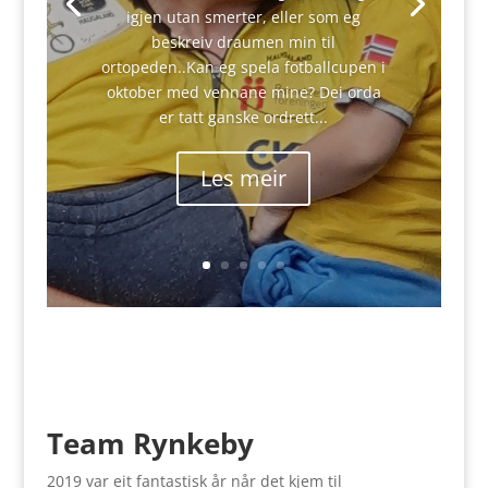
igjen utan smerter, eller som eg
beskreiv draumen min til
ortopeden..Kan eg spela fotballcupen i
oktober med vennane mine? Dei orda
er tatt ganske ordrett...
Les meir
Team Rynkeby
2019 var eit fantastisk år når det kjem til