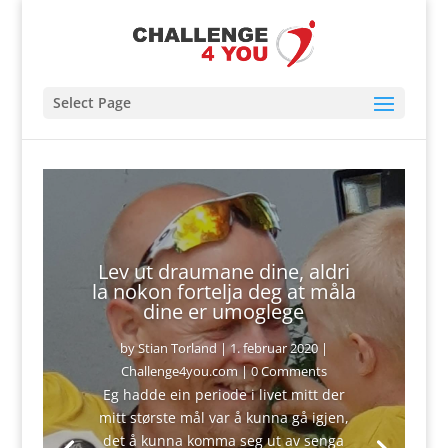
Select Page
Lev ut draumane dine, aldri
la nokon fortelja deg at måla
dine er umoglege
by
Stian Torland
|
1. februar 2020
|
Challenge4you.com
| 0 Comments
Eg hadde ein periode i livet mitt der
mitt største mål var å kunna gå igjen,
det å kunna komma seg ut av senga