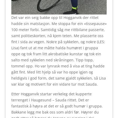
Det var ein seig bakke opp til Hogganvik der rittet
hadde sin matstasjon. Me stoppa for ein «tissepause»
100 meter forbi. Samtidig såg me rittbilane passerte,
samt politieskorten, nå kjem teten. Me plasserte oss
fint i sida av vegen. Nokre på sykkelen, og nokre (LES:
Lisa) fant ut at me måtte halda humøret i gruppa
oppe og tok fram litt akrobatiske kunstar og tok ein
salto med sykkelen ned skråningen. Tipp topp,
tommel opp. Ho var lynrask med å visa at ting hadde
gått fint. Med litt hjelp så var ho oppe igjen og
heldigvis i god form, det same gjaldt sykkelen, så Lisa
var klar og motivert for ein vidare tur mot Sauda.
Etter Hogganvik startar verkeleg det kupperte
terrenget i Haugesund – Sauda rittet. Det er
fantastisk å høyra at det er så godt humør i gruppa.
Bakkane legg me bak oss som aldri før. Høyrer du