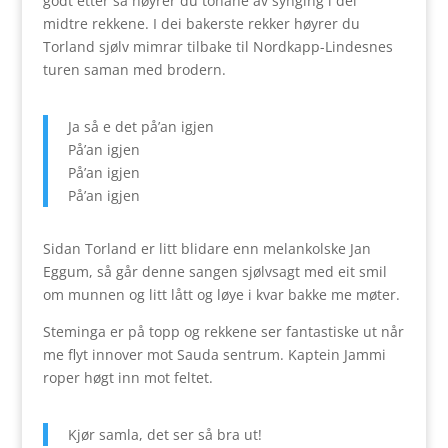
godt etter så høyrer du tonane av synging i dei
midtre rekkene. I dei bakerste rekker høyrer du
Torland sjølv mimrar tilbake til Nordkapp-Lindesnes
turen saman med brodern.
Ja så e det på’an igjen
På’an igjen
På’an igjen
På’an igjen
Sidan Torland er litt blidare enn melankolske Jan
Eggum, så går denne sangen sjølvsagt med eit smil
om munnen og litt lått og løye i kvar bakke me møter.
Steminga er på topp og rekkene ser fantastiske ut når
me flyt innover mot Sauda sentrum. Kaptein Jammi
roper høgt inn mot feltet.
Kjør samla, det ser så bra ut!