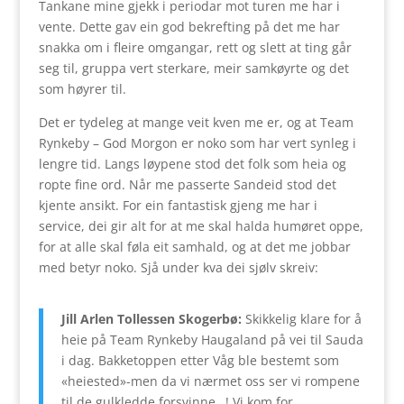
Tankane mine gjekk i periodar mot turen me har i
vente. Dette gav ein god bekrefting på det me har
snakka om i fleire omgangar, rett og slett at ting går
seg til, gruppa vert sterkare, meir samkøyrte og det
som høyrer til.
Det er tydeleg at mange veit kven me er, og at Team
Rynkeby – God Morgon er noko som har vert synleg i
lengre tid. Langs løypene stod det folk som heia og
ropte fine ord. Når me passerte Sandeid stod det
kjente ansikt. For ein fantastisk gjeng me har i
service, dei gir alt for at me skal halda humøret oppe,
for at alle skal føla eit samhald, og at det me jobbar
med betyr noko. Sjå under kva dei sjølv skreiv:
Jill Arlen Tollessen Skogerbø:
Skikkelig klare for å
heie på Team Rynkeby Haugaland på vei til Sauda
i dag. Bakketoppen etter Våg ble bestemt som
«heiested»-men da vi nærmet oss ser vi rompene
til de gulkledde forsvinne…! Vi kom for