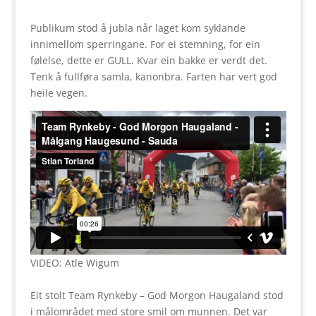
Publikum stod å jubla når laget kom syklande
innimellom sperringane. For ei stemning, for ein
følelse, dette er GULL. Kvar ein bakke er verdt det.
Tenk å fullføra samla, kanonbra. Farten har vert god
heile vegen.
VIDEO: Atle Wigum
Eit stolt Team Rynkeby – God Morgon Haugaland stod
i målområdet med store smil om munnen. Det var