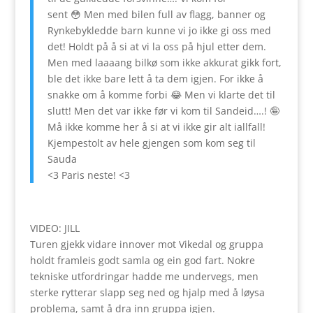
sent 😳 Men med bilen full av flagg, banner og
Rynkebykledde barn kunne vi jo ikke gi oss med
det! Holdt på å si at vi la oss på hjul etter dem.
Men med laaaang bilkø som ikke akkurat gikk fort,
ble det ikke bare lett å ta dem igjen. For ikke å
snakke om å komme forbi 😂 Men vi klarte det til
slutt! Men det var ikke før vi kom til Sandeid….! 🤪
Må ikke komme her å si at vi ikke gir alt iallfall!
Kjempestolt av hele gjengen som kom seg til
Sauda
<3 Paris neste! <3
VIDEO: JILL
Turen gjekk vidare innover mot Vikedal og gruppa
holdt framleis godt samla og ein god fart. Nokre
tekniske utfordringar hadde me undervegs, men
sterke rytterar slapp seg ned og hjalp med å løysa
problema, samt å dra inn gruppa igjen.