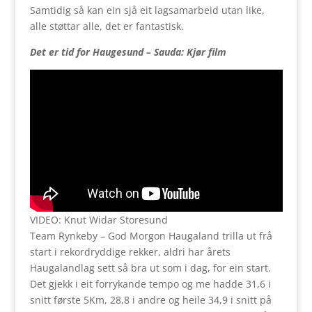
Samtidig så kan ein sjå eit lagsamarbeid utan like,
alle støttar alle, det er fantastisk.
Det er tid for Haugesund – Sauda: Kjør film
VIDEO: Knut Widar Storesund
Team Rynkeby – God Morgon Haugaland trilla ut frå
start i rekordryddige rekker, aldri har årets
Haugalandlag sett så bra ut som i dag, for ein start.
Det gjekk i eit forrykande tempo og me hadde 31,6 i
snitt første 5Km, 28,8 i andre og heile 34,9 i snitt på