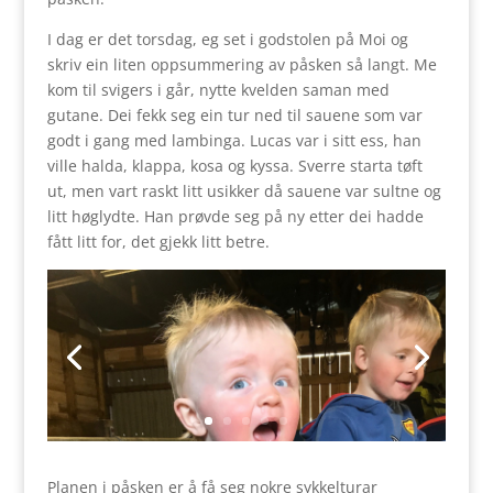
I dag er det torsdag, eg set i godstolen på Moi og
skriv ein liten oppsummering av påsken så langt. Me
kom til svigers i går, nytte kvelden saman med
gutane. Dei fekk seg ein tur ned til sauene som var
godt i gang med lambinga. Lucas var i sitt ess, han
ville halda, klappa, kosa og kyssa. Sverre starta tøft
ut, men vart raskt litt usikker då sauene var sultne og
litt høglydte. Han prøvde seg på ny etter dei hadde
fått litt for, det gjekk litt betre.
Planen i påsken er å få seg nokre sykkelturar