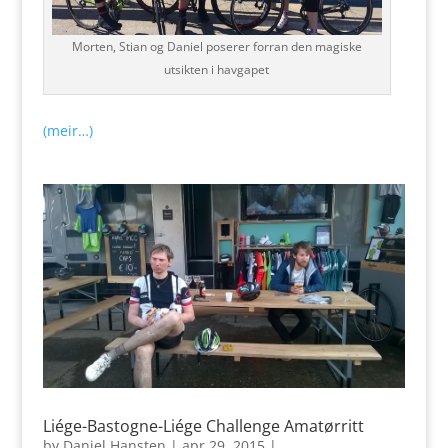
Morten, Stian og Daniel poserer forran den magiske
utsikten i havgapet
(meir…)
Liége-Bastogne-Liége Challenge Amatørritt
by
Daniel Hansten
|
apr 29, 2015
|