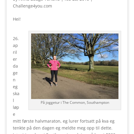
Challenge4you.com
Hei!
26.
ap
ril
er
da
ge
n
eg
ska
l
På joggetur i The Common, Southampton
løp
e
mitt første halvmaraton, eg lurer fortsatt på kva eg
tenkte på den dagen eg meldte meg opp til dette.