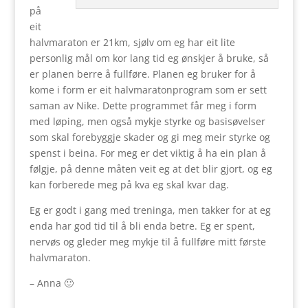
på
eit
halvmaraton er 21km, sjølv om eg har eit lite
personlig mål om kor lang tid eg ønskjer å bruke, så
er planen berre å fullføre. Planen eg bruker for å
kome i form er eit halvmaratonprogram som er sett
saman av Nike. Dette programmet får meg i form
med løping, men også mykje styrke og basisøvelser
som skal forebyggje skader og gi meg meir styrke og
spenst i beina. For meg er det viktig å ha ein plan å
følgje, på denne måten veit eg at det blir gjort, og eg
kan forberede meg på kva eg skal kvar dag.
Eg er godt i gang med treninga, men takker for at eg
enda har god tid til å bli enda betre. Eg er spent,
nervøs og gleder meg mykje til å fullføre mitt første
halvmaraton.
– Anna 🙂