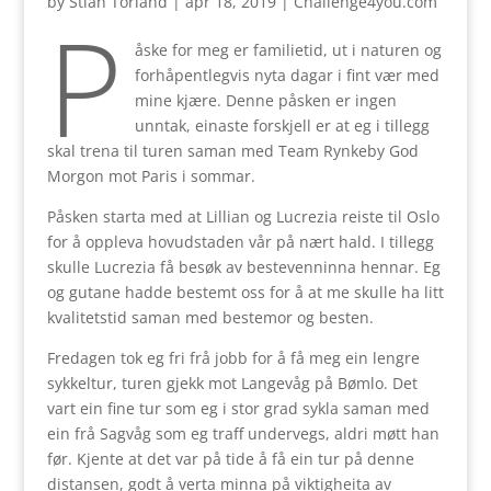
by
Stian Torland
|
apr 18, 2019
|
Challenge4you.com
P
åske for meg er familietid, ut i naturen og
forhåpentlegvis nyta dagar i fint vær med
mine kjære. Denne påsken er ingen
unntak, einaste forskjell er at eg i tillegg
skal trena til turen saman med Team Rynkeby God
Morgon mot Paris i sommar.
Påsken starta med at Lillian og Lucrezia reiste til Oslo
for å oppleva hovudstaden vår på nært hald. I tillegg
skulle Lucrezia få besøk av bestevenninna hennar. Eg
og gutane hadde bestemt oss for å at me skulle ha litt
kvalitetstid saman med bestemor og besten.
Fredagen tok eg fri frå jobb for å få meg ein lengre
sykkeltur, turen gjekk mot Langevåg på Bømlo. Det
vart ein fine tur som eg i stor grad sykla saman med
ein frå Sagvåg som eg traff undervegs, aldri møtt han
før. Kjente at det var på tide å få ein tur på denne
distansen, godt å verta minna på viktigheita av