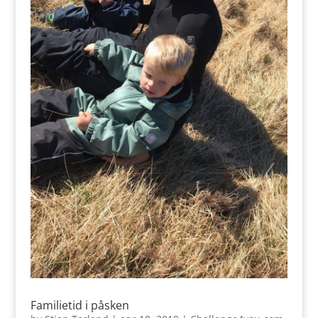
Familietid i påsken