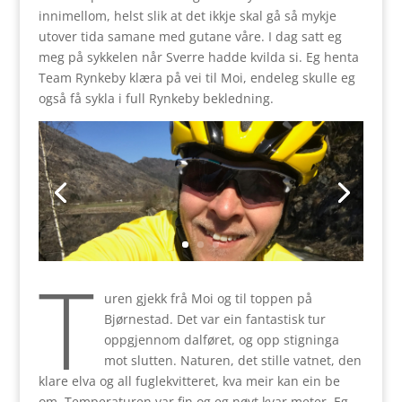
innimellom, helst slik at det ikkje skal gå så mykje
utover tida samane med gutane våre. I dag satt eg
meg på sykkelen når Sverre hadde kvilda si. Eg henta
Team Rynkeby klæra på vei til Moi, endeleg skulle eg
også få sykla i full Rynkeby bekledning.
T
uren gjekk frå Moi og til toppen på
Bjørnestad. Det var ein fantastisk tur
oppgjennom dalføret, og opp stigninga
mot slutten. Naturen, det stille vatnet, den
klare elva og all fuglekvitteret, kva meir kan ein be
om. Temperaturen var fin og eg nøyt kvar meter. Eg