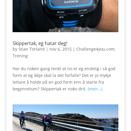
Skippertak, eg hatar deg!
by
Stian Torland
|
nov 6, 2015
|
Challenge4you.com
,
Trening
Har du noken gang tenkt at no er eg endelig i så god
form at eg ikkje skal la det forfalle? Det er jo mykje
lettare å holde på en god form enn å starte fra
begynnelsen? Skippertak er noko drit.
(meir…)