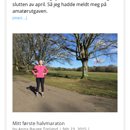
slutten av april. Så jeg hadde meldt meg på
amatørutgaven.
(meir…)
Mitt første halvmaraton
by
Anna Bauge Torland
|
feb 23, 2015
|