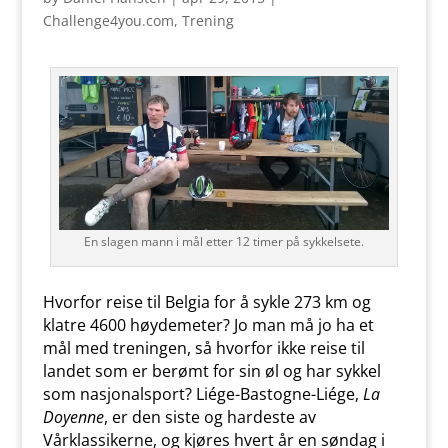
Challenge4you.com
,
Trening
En slagen mann i mål etter 12 timer på sykkelsete.
Hvorfor reise til Belgia for å sykle 273 km og
klatre 4600 høydemeter? Jo man må jo ha et
mål med treningen, så hvorfor ikke reise til
landet som er berømt for sin øl og har sykkel
som nasjonalsport? Liége-Bastogne-Liége,
La
Doyenne
, er den siste og hardeste av
Vårklassikerne, og kjøres hvert år en søndag i