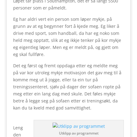
Løpet tar plass i Southampton, det er så langt 5500
personer som er påmeldt.
Eg har aldri vert ein person som løper mykje, på
grunn av at eg begynner fort å kjede meg. Eg liker å
drive med sport, som handball, da har eg noko som
held meg opptatt, slik at eg ikkje tenker på kor mykje
eg eigentleg løper. Men eg er meldt på, og gjett om
eg skal fullføre.
Det eg først og fremt oppdaga etter eg meldte meg
på var kor utroleg mykje motivasjon det gav meg til å
komme meg ut å jogge, eller ta ein tur på
treningssenteret, sjølv på dager der sofaen ropte på
meg etter ein lang dag med skule. Det føles mykje
betre å legge seg på sofaen etter ei treningsøkt, da
kan du ta kveld med god samvittighet.
Leng
Utklipp av programmet
den