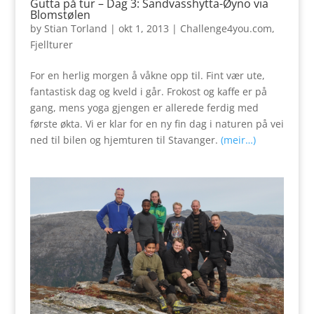
Gutta på tur – Dag 3: Sandvasshytta-Øyno via
Blomstølen
by
Stian Torland
|
okt 1, 2013
|
Challenge4you.com
,
Fjellturer
For en herlig morgen å våkne opp til. Fint vær ute,
fantastisk dag og kveld i går. Frokost og kaffe er på
gang, mens yoga gjengen er allerede ferdig med
første økta. Vi er klar for en ny fin dag i naturen på vei
ned til bilen og hjemturen til Stavanger.
(meir…)