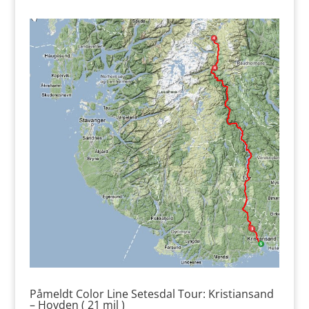
Påmeldt Color Line Setesdal Tour: Kristiansand
– Hovden ( 21 mil )