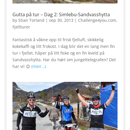
Gutta på tur – Dag 2: Simlebu-Sandvasshytta
by
Stian Torland
|
sep 30, 2013
|
Challenge4you.com
,
Fjellturer
Fantastisk å våkne opp til frisk fjelluft, skikkelig
kokekaffi og litt frokost. I dag blir det en lang men fin
tur i fjellet, håper på litt fiske og en fin kveld på
Sandvasshytta. Har du hørt om jungeltelegrafen? Det
har vi! 😉
(meir…)