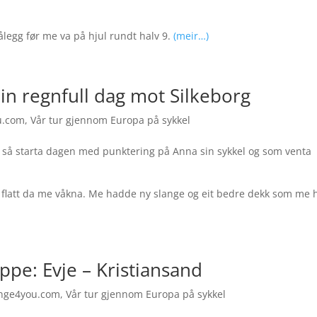
ålegg før me va på hjul rundt halv 9.
(meir…)
in regnfull dag mot Silkeborg
u.com
,
Vår tur gjennom Europa på sykkel
rg så starta dagen med punktering på Anna sin sykkel og som venta
r flatt da me våkna. Me hadde ny slange og eit bedre dekk som me 
ppe: Evje – Kristiansand
nge4you.com
,
Vår tur gjennom Europa på sykkel