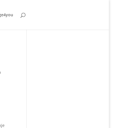
ge4you
a
kje