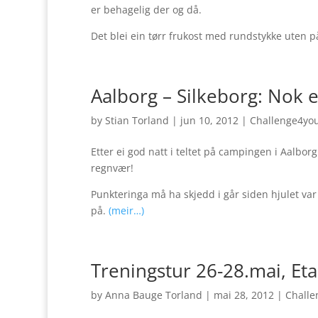
er behagelig der og då.
Det blei ein tørr frukost med rundstykke uten p
Aalborg – Silkeborg: Nok e
by
Stian Torland
|
jun 10, 2012
|
Challenge4yo
Etter ei god natt i teltet på campingen i Aalbo
regnvær!
Punkteringa må ha skjedd i går siden hjulet va
på.
(meir…)
Treningstur 26-28.mai, Eta
by
Anna Bauge Torland
|
mai 28, 2012
|
Challe