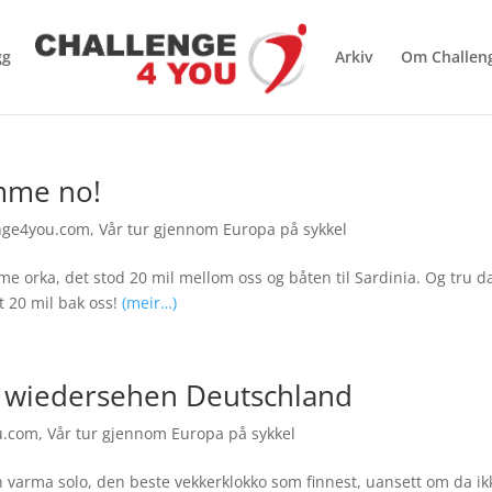
gg
Arkiv
Om Challen
amme no!
nge4you.com
,
Vår tur gjennom Europa på sykkel
e orka, det stod 20 mil mellom oss og båten til Sardinia. Og tru d
t 20 mil bak oss!
(meir…)
f wiedersehen Deutschland
u.com
,
Vår tur gjennom Europa på sykkel
en varma solo, den beste vekkerklokko som finnest, uansett om da ik