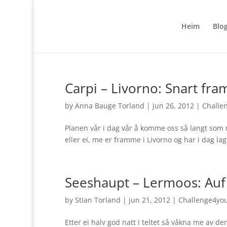
Heim
Blo
Carpi – Livorno: Snart fr
by
Anna Bauge Torland
|
jun 26, 2012
|
Challe
Planen vår i dag vår å komme oss så langt som m
eller ei, me er framme i Livorno og har i dag lag
Seeshaupt – Lermoos: Au
by
Stian Torland
|
jun 21, 2012
|
Challenge4yo
Etter ei halv god natt i teltet så våkna me av d