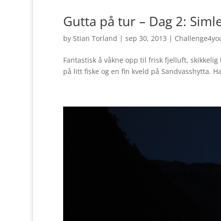
Gutta på tur – Dag 2: Sim
by
Stian Torland
|
sep 30, 2013
|
Challenge4yo
Fantastisk å våkne opp til frisk fjelluft, skikkelig
på litt fiske og en fin kveld på Sandvasshytta. 