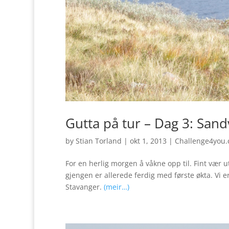
Gutta på tur – Dag 3: San
by
Stian Torland
|
okt 1, 2013
|
Challenge4you
For en herlig morgen å våkne opp til. Fint vær u
gjengen er allerede ferdig med første økta. Vi er
Stavanger.
(meir…)