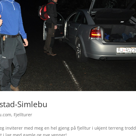
estad-Simlebu
u.com
,
Fjellturer
 jeg inviterer med meg en hel gjeng på fjelltur i ukjent terreng trodd
let i lag med gamle og nye venner!