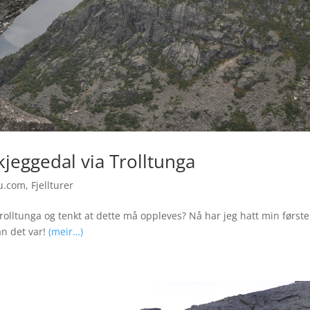
kjeggedal via Trolltunga
u.com
,
Fjellturer
olltunga og tenkt at dette må oppleves? Nå har jeg hatt min første
an det var!
(meir…)