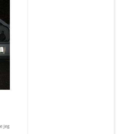
e jeg