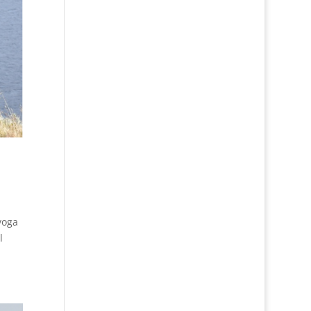
yoga
l