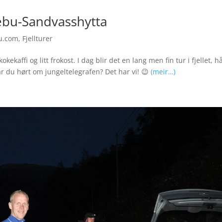
lebu-Sandvasshytta
u.com
,
Fjellturer
 kokekaffi og litt frokost. I dag blir det en lang men fin tur i fjellet, 
Har du hørt om jungeltelegrafen? Det har vi! 😉
(meir…)