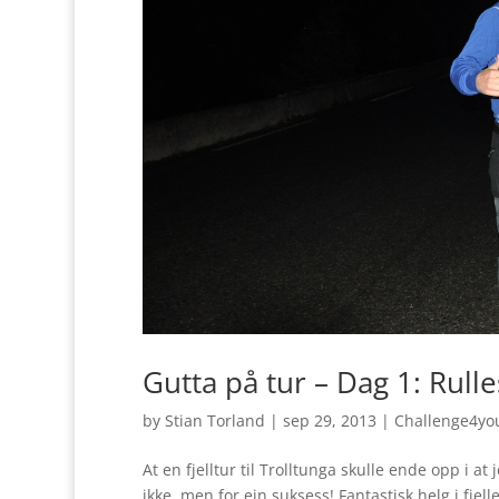
Gutta på tur – Dag 1: Rull
by
Stian Torland
|
sep 29, 2013
|
Challenge4yo
At en fjelltur til Trolltunga skulle ende opp i at
ikke, men for ein suksess! Fantastisk helg i fjel