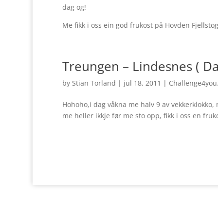
dag og!
Me fikk i oss ein god frukost på Hovden Fjell
Treungen – Lindesnes ( Da
by
Stian Torland
|
jul 18, 2011
|
Challenge4you
Hohoho,i dag våkna me halv 9 av vekkerklokko, 
me heller ikkje før me sto opp, fikk i oss en fru