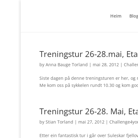
Heim
Blo
Treningstur 26-28.mai, Eta
by
Anna Bauge Torland
|
mai 28, 2012
|
Challe
Siste dagen på denne treningsturen er her, og me
Me kom oss på sykkelen rundt 10.30 og kom god
Treningstur 26-28. Mai, E
by
Stian Torland
|
mai 27, 2012
|
Challenge4yo
Etter ein fantastisk tur i går over Suleskar fjel