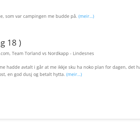
stoge, som var campingen me budde på.
(meir…)
g 18 )
.com
,
Team Torland vs Nordkapp - Lindesnes
me hadde avtalt i går at me ikkje sku ha noko plan for dagen, det 
kost, en god dusj og betalt hytta.
(meir…)