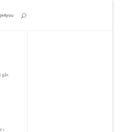
ge4you
 går.
l i