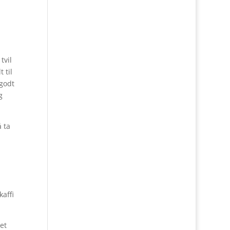
tvil
 til
 godt
g
å ta
kaffi
et