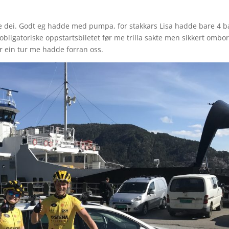
rde dei. Godt eg hadde med pumpa, for stakkars Lisa hadde bare 4 ba
et obligatoriske oppstartsbiletet før me trilla sakte men sikkert ombo
or ein tur me hadde forran oss.