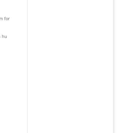
om for
n hu