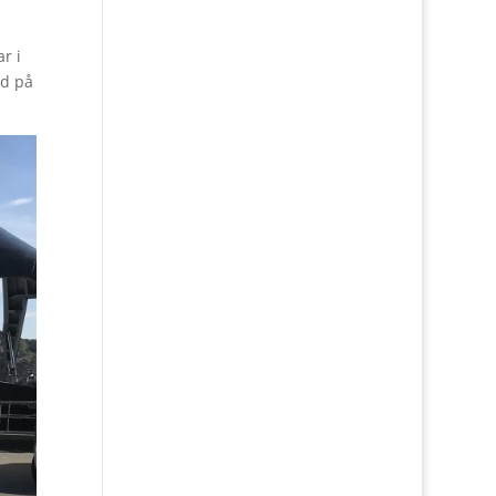
r i
rd på