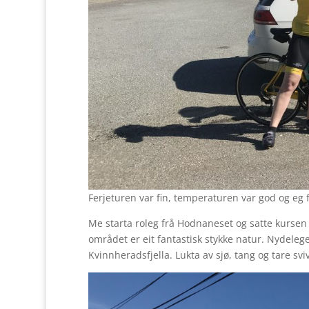
Ferjeturen var fin, temperaturen var god og eg fe
Me starta roleg frå Hodnaneset og satte kursen
området er eit fantastisk stykke natur. Nydeleg
Kvinnheradsfjella. Lukta av sjø, tang og tare s