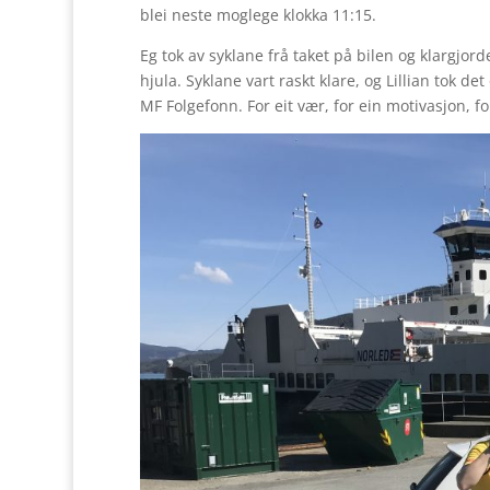
blei neste moglege klokka 11:15.
Eg tok av syklane frå taket på bilen og klargjo
hjula. Syklane vart raskt klare, og Lillian tok d
MF Folgefonn. For eit vær, for ein motivasjon, f