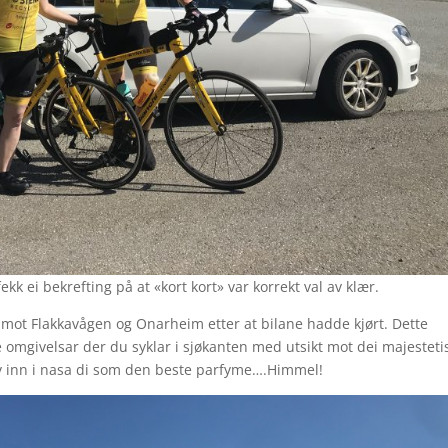
kk ei bekrefting på at «kort kort» var korrekt val av klær.
 mot Flakkavågen og Onarheim etter at bilane hadde kjørt. Dette
e omgivelsar der du syklar i sjøkanten med utsikt mot dei majesteti
viv inn i nasa di som den beste parfyme….Himmel!