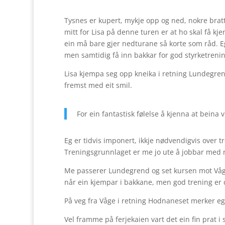
Tysnes er kupert, mykje opp og ned, nokre bratt
mitt for Lisa på denne turen er at ho skal få k
ein må bare gjer nedturane så korte som råd. Eg h
men samtidig få inn bakkar for god styrketrenin
Lisa kjempa seg opp kneika i retning Lundegrend.
fremst med eit smil.
For ein fantastisk følelse å kjenna at beina vi
Eg er tidvis imponert, ikkje nødvendigvis over 
Treningsgrunnlaget er me jo ute å jobbar med 
Me passerer Lundegrend og set kursen mot Våge. S
når ein kjempar i bakkane, men god trening er 
På veg fra Våge i retning Hodnaneset merker eg a
Vel framme på ferjekaien vart det ein fin prat i 