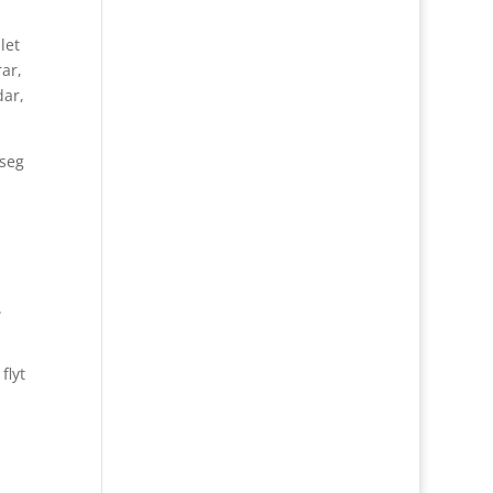
let
ar,
dar,
 seg
.
flyt