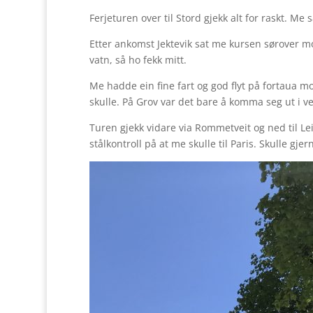
Ferjeturen over til Stord gjekk alt for raskt. Me 
Etter ankomst Jektevik sat me kursen sørover mot 
vatn, så ho fekk mitt.
Me hadde ein fine fart og god flyt på fortaua mo
skulle. På Grov var det bare å komma seg ut i ve
Turen gjekk vidare via Rommetveit og ned til L
stålkontroll på at me skulle til Paris. Skulle gjer