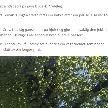
sat å nøyt sola på øvre bildekk. Nydeleg.
Leirvik. Tungt å starta rett i ein bakke etter ein pause. Lisa var t
t Grov. Lisa låg ganske tett på hjulet og gjorde nøyaktig den jobbe
ibanen. Heldigvis var ferjetrafikken allereie passert.
eirvik sentrum. På Rommetveit var det ein vegarbeider som hadde
ne slått av ein lenger prat.