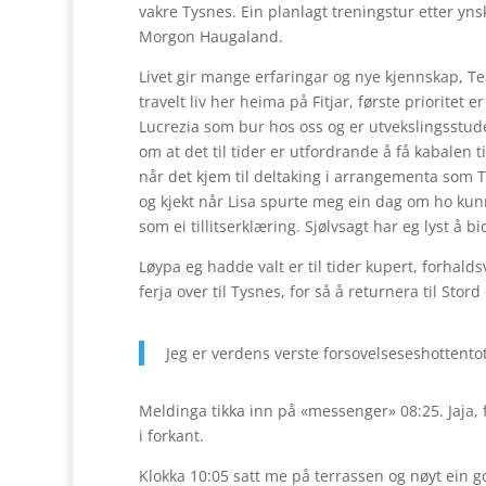
vakre Tysnes. Ein planlagt treningstur etter yn
Morgon Haugaland.
Livet gir mange erfaringar og nye kjennskap, Tea
travelt liv her heima på Fitjar, første prioritet 
Lucrezia som bur hos oss og er utvekslingsstuden
om at det til tider er utfordrande å få kabalen til 
når det kjem til deltaking i arrangementa som 
og kjekt når Lisa spurte meg ein dag om ho kun
som ei tillitserklæring. Sjølvsagt har eg lyst å 
Løypa eg hadde valt er til tider kupert, forhaldsvi
ferja over til Tysnes, for så å returnera til Stord
Jeg er verdens verste forsovelseseshottentot
Meldinga tikka inn på «messenger» 08:25. Jaja, f
i forkant.
Klokka 10:05 satt me på terrassen og nøyt ein go