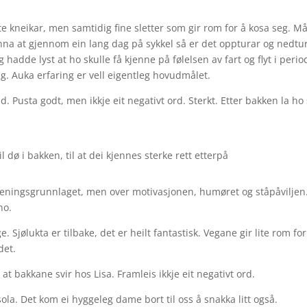
e kneikar, men samtidig fine sletter som gir rom for å kosa seg. Må
jenna at gjennom ein lang dag på sykkel så er det oppturar og nedtur
adde lyst at ho skulle få kjenne på følelsen av fart og flyt i perio
g. Auka erfaring er vell eigentleg hovudmålet.
 Pusta godt, men ikkje eit negativt ord. Sterkt. Etter bakken la ho
l dø i bakken, til at dei kjennes sterke rett etterpå
treningsgrunnlaget, men over motivasjonen, humøret og ståpåviljen
no.
jølukta er tilbake, det er heilt fantastisk. Vegane gir lite rom for 
det.
t bakkane svir hos Lisa. Framleis ikkje eit negativt ord.
sola. Det kom ei hyggeleg dame bort til oss å snakka litt også.