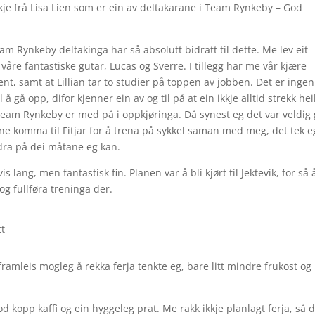
skje frå Lisa Lien som er ein av deltakarane i Team Rynkeby – God
m Rynkeby deltakinga har så absolutt bidratt til dette. Me lev eit
er våre fantastiske gutar, Lucas og Sverre. I tillegg har me vår kjære
t, samt at Lillian tar to studier på toppen av jobben. Det er ingen 
å gå opp, difor kjenner ein av og til på at ein ikkje alltid strekk heilt
Team Rynkeby er med på i oppkjøringa. Då synest eg det var veldig
ne komma til Fitjar for å trena på sykkel saman med meg, det tek e
bidra på dei måtane eg kan.
s lang, men fantastisk fin. Planen var å bli kjørt til Jektevik, for så 
 og fullføra treninga der.
t
ramleis mogleg å rekka ferja tenkte eg, bare litt mindre frukost og 
d kopp kaffi og ein hyggeleg prat. Me rakk ikkje planlagt ferja, så d