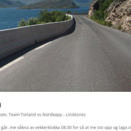
)
com
,
Team Torland vs Nordkapp - Lindesnes
t i går, me våkna av vekkerklokka 08:30 for så at me sto opp og laga o