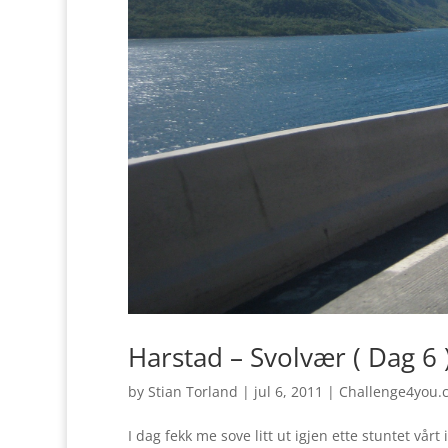
Harstad – Svolvær ( Dag 6 
by
Stian Torland
|
jul 6, 2011
|
Challenge4you.
I dag fekk me sove litt ut igjen ette stuntet vår