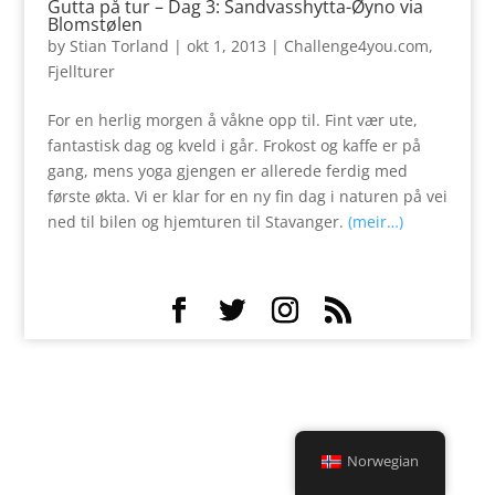
Gutta på tur – Dag 3: Sandvasshytta-Øyno via
Blomstølen
by
Stian Torland
|
okt 1, 2013
|
Challenge4you.com
,
Fjellturer
For en herlig morgen å våkne opp til. Fint vær ute,
fantastisk dag og kveld i går. Frokost og kaffe er på
gang, mens yoga gjengen er allerede ferdig med
første økta. Vi er klar for en ny fin dag i naturen på vei
ned til bilen og hjemturen til Stavanger.
(meir…)
Norwegian