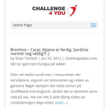
Select Page
Brentino – Carpi: Alpene er ferdig, Sardinia
nermer seg veldig!!! :)
by
Stian Torland
|
jun 25, 2012
|
Challenge4you.com
,
Vår tur gjennom Europa på sykkel
Etter ein kveld rundt tven i resturanten der
servitørane, eigaren av resturanten og noken av
gjestene følger kampen der Italia vinner på
straffekonk mot England, så blei det ei ekstremt varm
natt på oss, me sov rett å slett dårlig siden air
conditioningen ikkje virket.
(meir…)