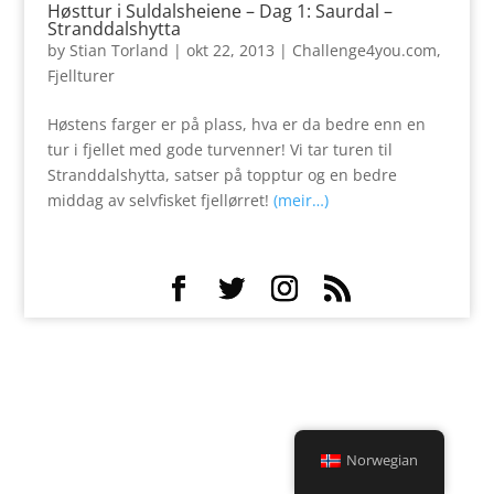
Høsttur i Suldalsheiene – Dag 1: Saurdal –
Stranddalshytta
by
Stian Torland
|
okt 22, 2013
|
Challenge4you.com
,
Fjellturer
Høstens farger er på plass, hva er da bedre enn en
tur i fjellet med gode turvenner! Vi tar turen til
Stranddalshytta, satser på topptur og en bedre
middag av selvfisket fjellørret!
(meir…)
Norwegian