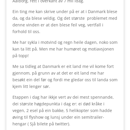
Aalborg, rett i overkant av 7 mil idag.
Ein ting me kan skrive under på er at i Danmark blese
da, og da blese veldig. Og det største problemet med
denne vinden er at den blese feil veg, vertfall i
forhold til oss.
Me har sykla i motvind og regn heile dagen, noko som
kan ta litt på. Men me har humøret og motiavsjonen
på topp!
Me sa tidleg at Danmark er eit land me vil kome fort
gjennom, på grunn av at det er eit land me har
besøkt ein del før og fordi me gledar oss til landa som
kjem litt lenger sør.
Etappen i dag har ikkje vert av dei mest spennande,
dei største høgdepunkta i dag er: ei død kråke i
vegen, 2 esel på ein bakke, 5 helikopter som hadde
øving til flyshow og lunsj under ein semitrailer-
hengar ( Sjå bilete på twitter).