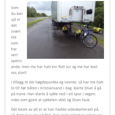
Som
du kan
sjå er
det
svært
lite
som
har
vert
spenn
ande, men me har hatt ein flott tur og me har kost
oss stort!
I tillegg til dei høgdepunkta eg nevnte, så har me hatt
to til! Før båten i Kristiansand i dag, klarte Stian å gå
på tryne. Han klarte å sykle ned i eit spor i vegen,
noko som gjore at sykkelen sklei og Stian fauk.
Det beste av alt er at han hadde videokameraet på,