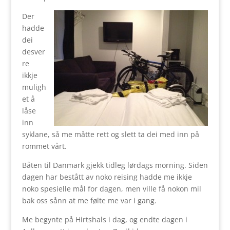
Der
hadde
dei
desver
re
ikkje
muligh
et å
låse
inn
syklane, så me måtte rett og slett ta dei med inn på
rommet vårt.
Båten til Danmark gjekk tidleg lørdags morning. Siden
dagen har bestått av noko reising hadde me ikkje
noko spesielle mål for dagen, men ville få nokon mil
bak oss sånn at me følte me var i gang.
Me begynte på Hirtshals i dag, og endte dagen i