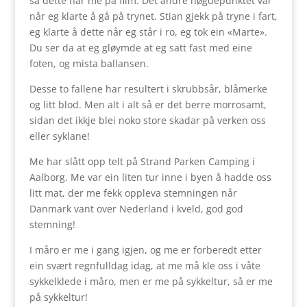
så dette har me på film. Det andre høgdepunktet var
når eg klarte å gå på trynet. Stian gjekk på tryne i fart,
eg klarte å dette når eg står i ro, eg tok ein «Marte».
Du ser da at eg gløymde at eg satt fast med eine
foten, og mista ballansen.
Desse to fallene har resultert i skrubbsår, blåmerke
og litt blod. Men alt i alt så er det berre morrosamt,
sidan det ikkje blei noko store skadar på verken oss
eller syklane!
Me har slått opp telt på Strand Parken Camping i
Aalborg. Me var ein liten tur inne i byen å hadde oss
litt mat, der me fekk oppleva stemningen når
Danmark vant over Nederland i kveld, god god
stemning!
I måro er me i gang igjen, og me er forberedt etter
ein svært regnfulldag idag, at me må kle oss i våte
sykkelklede i måro, men er me på sykkeltur, så er me
på sykkeltur!