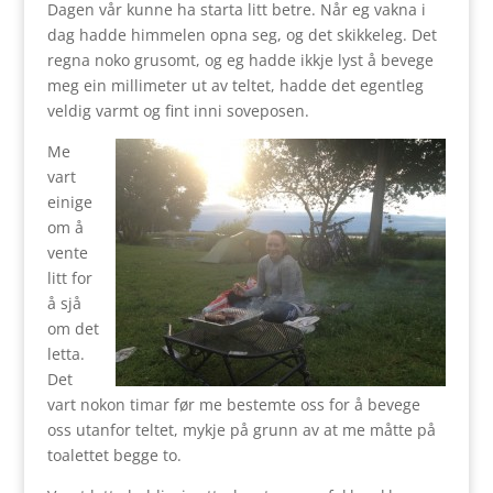
Dagen vår kunne ha starta litt betre. Når eg vakna i
dag hadde himmelen opna seg, og det skikkeleg.
Det
regna noko grusomt, og eg hadde ikkje lyst å bevege
meg ein millimeter ut av teltet, hadde det egentleg
veldig varmt og fint inni soveposen.
Me
vart
einige
om å
vente
litt for
å sjå
om det
letta.
Det
vart nokon timar før me bestemte oss for å bevege
oss utanfor teltet, mykje på grunn av at me måtte på
toalettet begge to.