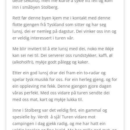
dette sekund), men me klarte å sykle litt feil og kom
inn i småbyen Stolberg.
Rett før denne byen kjem me i kontakt med denne
flotte gjengen frå Tyskland som sitter og har seg
lunsj, dei er nemleg på dagstur. Dei vinker oss inn og
er veldig interessert i turen vår.
Me blir invitert til å ete lunsj med dei, noko me ikkje
kan sei nei til. Dei serverer oss rundstykker, kaffi, øl
(alkoholfri), mykje godt pålegg og kaker.
Etter ein god lunsj drar dei fram ein to-radar og
spelar tysk musikk for oss. For ein herleg gjeng, og for
ein oppleving me fekk. Denne gjengen gjore dagen
våras perfekt. Med oss vidare på turen sendte dei
med oss mat, kart og mykje lukka til.
Inne i Stolberg var det veldig fint, ein gammal og
spesielle by. Verdt å sjå! Turen vidare mot
campingen i dag gjekk radig, og me har hatt ein