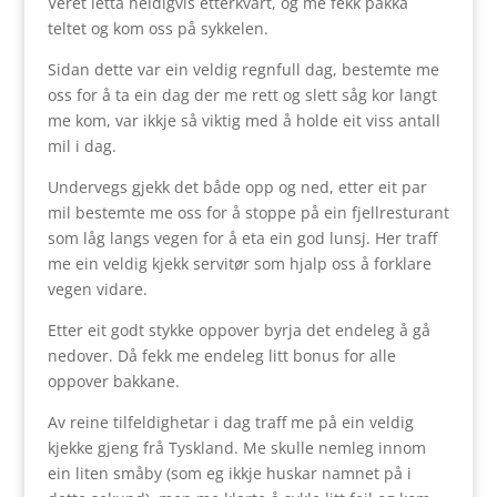
Veret letta heldigvis etterkvart, og me fekk pakka
teltet og kom oss på sykkelen.
Sidan dette var ein veldig regnfull dag, bestemte me
oss for å ta ein dag der me rett og slett såg kor langt
me kom, var ikkje så viktig med å holde eit viss antall
mil i dag.
Undervegs gjekk det både opp og ned, etter eit par
mil bestemte me oss for å stoppe på ein fjellresturant
som låg langs vegen for å eta ein god lunsj. Her traff
me ein veldig kjekk servitør som hjalp oss å forklare
vegen vidare.
Etter eit godt stykke oppover byrja det endeleg å gå
nedover. Då fekk me endeleg litt bonus for alle
oppover bakkane.
Av reine tilfeldighetar i dag traff me på ein veldig
kjekke gjeng frå Tyskland. Me skulle nemleg innom
ein liten småby (som eg ikkje huskar namnet på i