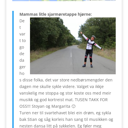
Mammas litle sjarmøretappe hjørne:
De
t
var
t to
go
de
da
ger
ho
s disse folka, det var store nedbørsmengder den
dagen me skulle sykle videre. Valget va ikkje
vanskelig me stoppa og stor koste oss med meir
musikk og god kortreist mat. TUSEN TAKK FOR
OSS!!! Stoyan og Margarita 🙂
Turen ner til svartehavet blei ein drøm, eg sykla
bak Stian og såg korleis han sang til musikken og
nesten dansa litt på sykkelen. Eg føler meg