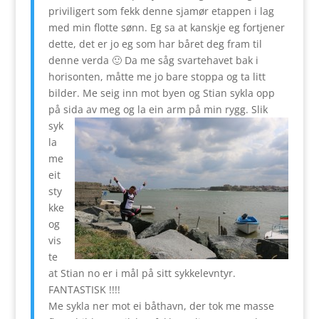
priviligert som fekk denne sjamør etappen i lag
med min flotte sønn. Eg sa at kanskje eg fortjener
dette, det er jo eg som har båret deg fram til
denne verda 🙂 Da me såg svartehavet bak i
horisonten, måtte me jo bare stoppa og ta litt
bilder. Me seig inn mot byen og Stian sykla opp
på sida av meg og
la ein arm på min rygg. Slik
syk
la
me
eit
sty
kke
og
vis
te
at Stian no er i mål på sitt sykkelevntyr.
FANTASTISK !!!!
Me sykla ner mot ei båthavn, der tok me masse