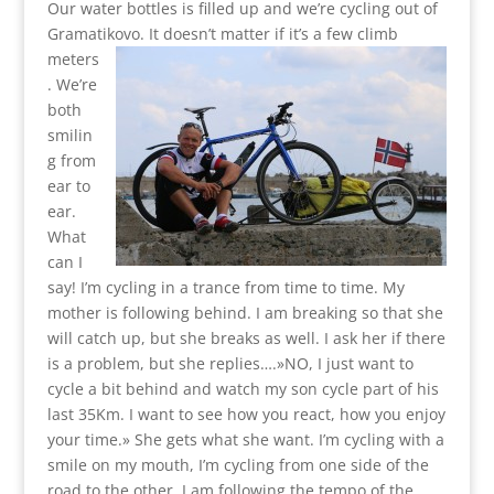
Our water bottles is filled up and we’re cycling out of
Gramatikovo. It doesn’t
matter if it’s a few climb
meters
. We’re
both
smilin
g from
ear to
ear.
What
can I
say! I’m cycling in a trance from time to time. My
mother is following behind. I am breaking so that she
will catch up, but she breaks as well. I ask her if there
is a problem, but she replies….»NO, I just want to
cycle a bit behind and watch my son cycle part of his
last 35Km. I want to see how you react, how you enjoy
your time.» She gets what she want. I’m cycling with a
smile on my mouth, I’m cycling from one side of the
road to the other, I am following the tempo of the