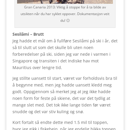
Gran Canaria 2013: Viktig å stoppe for å ta bilde av
utsikten når du har syklet oppover. Dokumentasjon veit
du! 🙂
Sesilåmi
– Brutt
Jeg hadde et mål om å fullføre Sesilåmi på ski i år, det
så til slutt ut som det skulle bli uten noen
forberedelser på ski, siden jeg var nede i varmen i
Singapore og transiten i det Indiske hav mot
Mauritius over lengre tid.
Jeg stillte uansett til start, været var forholdsvis bra til
å begynne med, men jeg hadde uansett kledd meg
godt. Oppgjennom så merket jeg at jeg ikke hadde
noen form for feste på skiene, det var det tydlig at
mange slet med. Det tok ikke lange tiden før været
snudde og det var stiv kuling og snø.
Kort fortalt så endte dette med 1.5 mil til toppen,
hvor jeg gikk i fiskebein, når jeg endelig bikka toppen