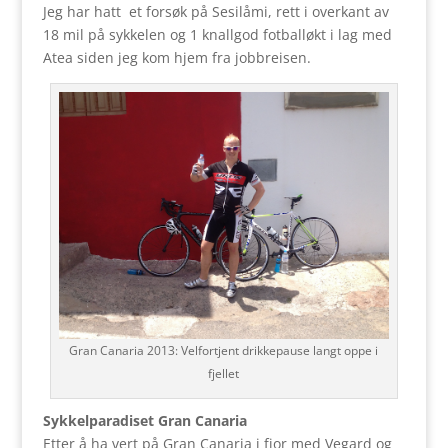
Jeg har hatt et forsøk på Sesilåmi, rett i overkant av
18 mil på sykkelen og 1 knallgod fotballøkt i lag med
Atea siden jeg kom hjem fra jobbreisen.
Gran Canaria 2013: Velfortjent drikkepause langt oppe i
fjellet
Sykkelparadiset Gran Canaria
Etter å ha vert på Gran Canaria i fjor med Vegard og