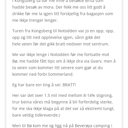
I Kongsberg så var me inne å besøkte Brita som
hadde besøk av mora. Der fekk me oss litt godt å
drikke før me la igjen litt forskjellig fra bagasjen som
me ikkje trenger lenger.
Turen fra Kongsberg til Notodden var jo en opp, opp,
opp og litt ned opplevelse igjen, sånn gikk det
hele veien før det gikk bratt nedover mot sentrum.
Me var ikkje lenge i Notodden før me fortsatte mot
Bø, me hadde fått tips om å ikkje dra via Gvarv, men å
ta veien som kommer litt senere som gjør at du
kommer ned forbi Sommerland.
Eg har bare ein ting å sei: BRATT!
Her var det over 1.5 mil med mellom 8-14% stigning,
trur beina våres må begynne å bli forferdelig sterke,
for me ska ikkje klaga på at det var så ekstremt tungt,
bare veldig tidkrevende:)
Men til Bø kom me og ligg nå på Beverøya camping i