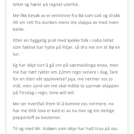
teltet og hører på regnet utenfor.
Me fikk besøk av ei venninne fra Bø som satt og drakk
litt vin rett fra dunken mens me slappa av med noen
kalde.
Etter en hyggelig prat med kjekke folk i nabo teltet
som faktisk har hytte på Fitjar, så dro me inn til Bø en
tur.
Eg har ikkje turt å gå inn på værmeldinga enda, men
me har hørt rykter om 22mm regn senere i dag, fare
for en liten våt opplevelse? Jaja, me nermer oss jo
mål, men synd om me skal måtte ta sjarmør etappen
på Tirsdag i regn, time will tell.
Me ser hvertfall frem til å komme oss nermere, no
har me blitt lova ei kald ei av na mor og ein deilige
pepperbiff av bestemor.
Til og med Mr. Koløen som ikkje har hatt trua på oss