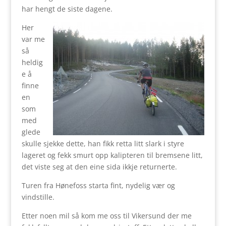
har hengt de siste dagene.
Her
var me
så
heldig
e å
finne
en
som
med
glede
skulle sjekke dette, han fikk retta litt slark i styre
lageret og fekk smurt opp kalipteren til bremsene litt,
det viste seg at den eine sida ikkje returnerte.
Turen fra Hønefoss starta fint, nydelig vær og
vindstille.
Etter noen mil så kom me oss til Vikersund der me