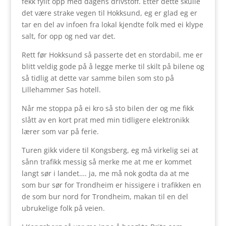
fekk fyllt opp med dagens drivstoff. Etter dette skulle
det være strake vegen til Hokksund, eg er glad eg er
tar en del av infoen fra lokal kjendte folk med ei klype
salt, for opp og ned var det.
Rett før Hokksund så passerte det en stordabil, me er
blitt veldig gode på å legge merke til skilt på bilene og
så tidlig at dette var samme bilen som sto på
Lillehammer Sas hotell.
Når me stoppa på ei kro så sto bilen der og me fikk
slått av en kort prat med min tidligere elektronikk
lærer som var på ferie.
Turen gikk videre til Kongsberg, eg må virkelig sei at
sånn trafikk messig så merke me at me er kommet
langt sør i landet…. ja, me må nok godta da at me
som bur sør for Trondheim er hissigere i trafikken en
de som bur nord for Trondheim, makan til en del
ubrukelige folk på veien.