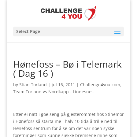
Select Page
Hønefoss – Bø i Telemark
( Dag 16 )
by
Stian Torland
|
jul 16, 2011
|
Challenge4you.com
,
Team Torland vs Nordkapp - Lindesnes
Etter ei natt i goe seng på gjesterommet hos Stinemor
i Hønefoss så starta me i halv 10 tida å trille ned til
Hønefoss sentrum for å se om det var noen sykkel
foretninger som kunne sjekke bremsene mine som